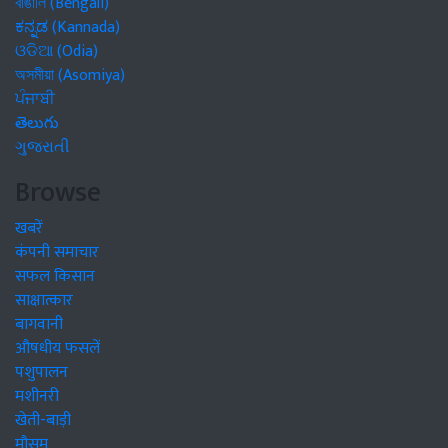
বাঙালি (Bengali)
ಕನ್ನಡ (Kannada)
ଓଡିଆ (Odia)
অসমীয়া (Asomiya)
ਪੰਜਾਬੀ
తెలుగు
ગુજરાતી
Browse
खबरें
कंपनी समाचार
सफल किसान
साक्षात्कार
बागवानी
औषधीय फसलें
पशुपालन
मशीनरी
खेती-बाड़ी
मौसम