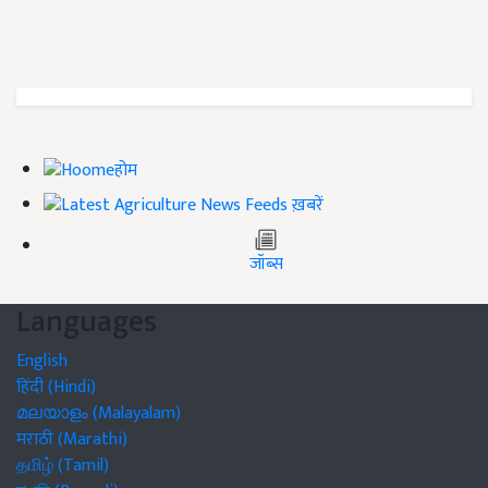
होम
ख़बरें
जॉब्स
Languages
English
हिंदी (Hindi)
മലയാളം (Malayalam)
मराठी (Marathi)
தமிழ் (Tamil)