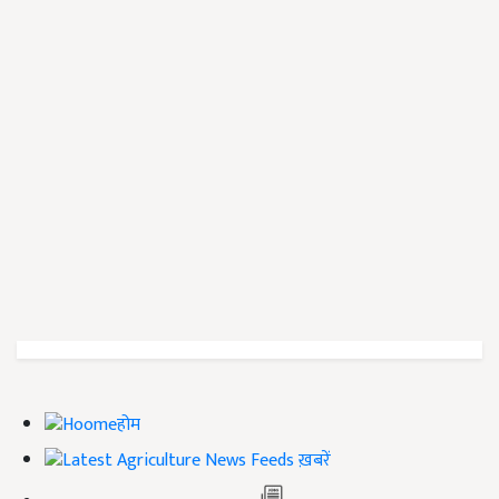
होम
ख़बरें