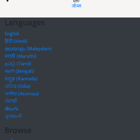
जॉब्स
Languages
English
हिंदी (Hindi)
മലയാളം (Malayalam)
मराठी (Marathi)
தமிழ் (Tamil)
বাঙালি (Bengali)
ಕನ್ನಡ (Kannada)
ଓଡିଆ (Odia)
অসমীয়া (Asomiya)
ਪੰਜਾਬੀ
తెలుగు
ગુજરાતી
Browse