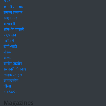
खबरें
कंपनी समाचार
सफल किसान
साक्षात्कार
बागवानी
औषधीय फसलें
पशुपालन
मशीनरी
खेती-बाड़ी
मौसम
बाजार
ग्रामीण उद्द्योग
सरकारी योजनाएं
लाइफ स्टाइल
सम्पादकीय
जॉब्स
डायरेक्टरी
Magazines