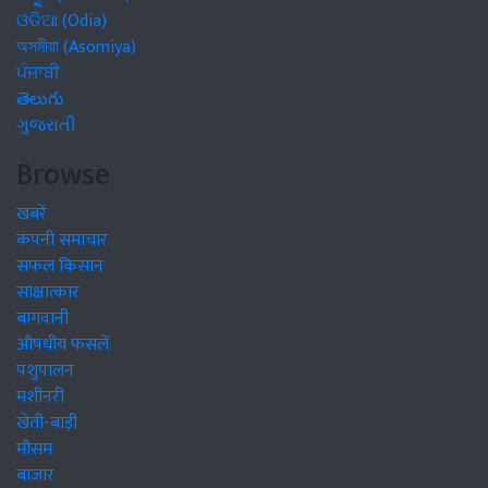
ଓଡିଆ (Odia)
অসমীয়া (Asomiya)
ਪੰਜਾਬੀ
తెలుగు
ગુજરાતી
Browse
खबरें
कंपनी समाचार
सफल किसान
साक्षात्कार
बागवानी
औषधीय फसलें
पशुपालन
मशीनरी
खेती-बाड़ी
मौसम
बाजार