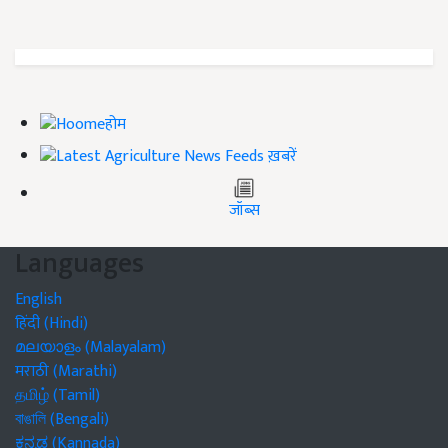
होम
ख़बरें
जॉब्स
Languages
English
हिंदी (Hindi)
മലയാളം (Malayalam)
मराठी (Marathi)
தமிழ் (Tamil)
বাঙালি (Bengali)
ಕನ್ನಡ (Kannada)