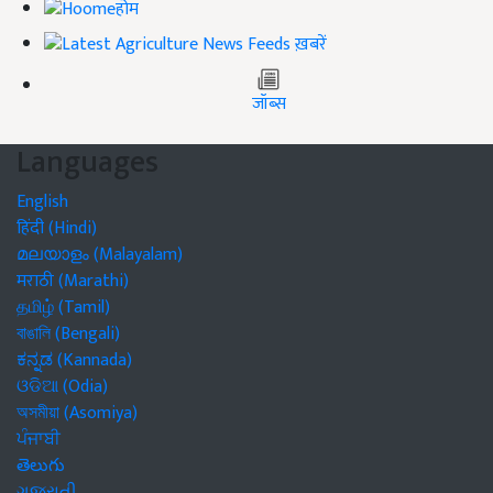
होम
ख़बरें
जॉब्स
Languages
English
हिंदी (Hindi)
മലയാളം (Malayalam)
मराठी (Marathi)
தமிழ் (Tamil)
বাঙালি (Bengali)
ಕನ್ನಡ (Kannada)
ଓଡିଆ (Odia)
অসমীয়া (Asomiya)
ਪੰਜਾਬੀ
తెలుగు
ગુજરાતી