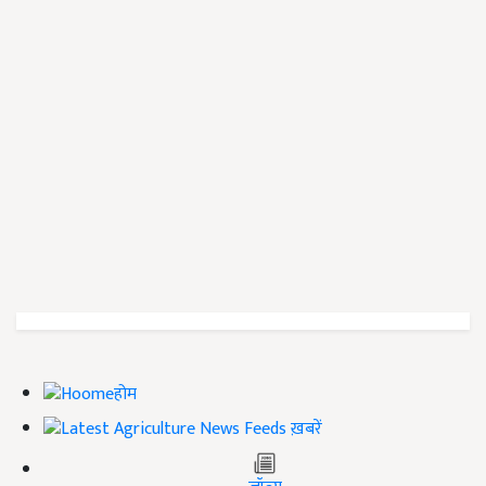
होम
ख़बरें