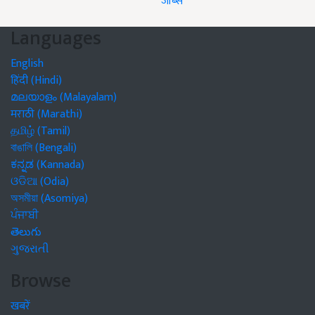
जॉब्स
Languages
English
हिंदी (Hindi)
മലയാളം (Malayalam)
मराठी (Marathi)
தமிழ் (Tamil)
বাঙালি (Bengali)
ಕನ್ನಡ (Kannada)
ଓଡିଆ (Odia)
অসমীয়া (Asomiya)
ਪੰਜਾਬੀ
తెలుగు
ગુજરાતી
Browse
खबरें