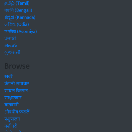
தமிழ் (Tamil)
বাঙালি (Bengali)
ಕನ್ನಡ (Kannada)
ଓଡିଆ (Odia)
অসমীয়া (Asomiya)
ਪੰਜਾਬੀ
తెలుగు
ગુજરાતી
Browse
खबरें
कंपनी समाचार
सफल किसान
साक्षात्कार
बागवानी
औषधीय फसलें
पशुपालन
मशीनरी