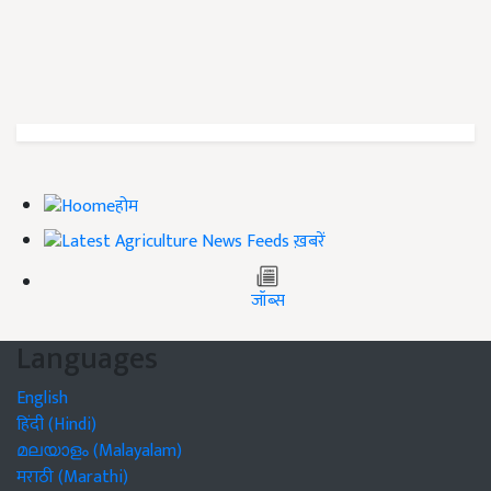
होम
ख़बरें
जॉब्स
Languages
English
हिंदी (Hindi)
മലയാളം (Malayalam)
मराठी (Marathi)