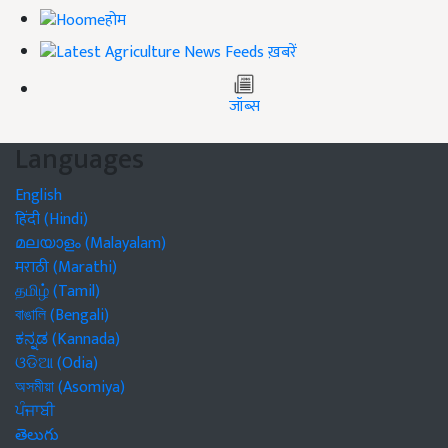
होम
ख़बरें
जॉब्स
Languages
English
हिंदी (Hindi)
മലയാളം (Malayalam)
मराठी (Marathi)
தமிழ் (Tamil)
বাঙালি (Bengali)
ಕನ್ನಡ (Kannada)
ଓଡିଆ (Odia)
অসমীয়া (Asomiya)
ਪੰਜਾਬੀ
తెలుగు