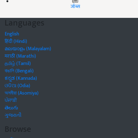
जॉब्स
Languages
English
हिंदी (Hindi)
മലയാളം (Malayalam)
मराठी (Marathi)
தமிழ் (Tamil)
বাঙালি (Bengali)
ಕನ್ನಡ (Kannada)
ଓଡିଆ (Odia)
অসমীয়া (Asomiya)
ਪੰਜਾਬੀ
తెలుగు
ગુજરાતી
Browse