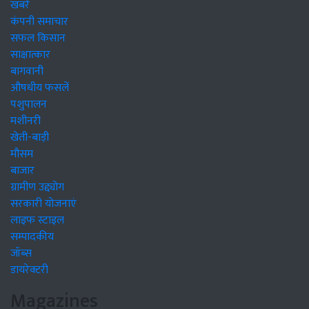
खबरें
कंपनी समाचार
सफल किसान
साक्षात्कार
बागवानी
औषधीय फसलें
पशुपालन
मशीनरी
खेती-बाड़ी
मौसम
बाजार
ग्रामीण उद्द्योग
सरकारी योजनाएं
लाइफ स्टाइल
सम्पादकीय
जॉब्स
डायरेक्टरी
Magazines