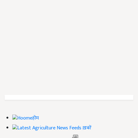
होम
ख़बरें