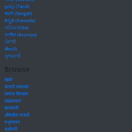
தமிழ் (Tamil)
বাঙালি (Bengali)
ಕನ್ನಡ (Kannada)
ଓଡିଆ (Odia)
অসমীয়া (Asomiya)
ਪੰਜਾਬੀ
తెలుగు
ગુજરાતી
Browse
खबरें
कंपनी समाचार
सफल किसान
साक्षात्कार
बागवानी
औषधीय फसलें
पशुपालन
मशीनरी