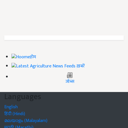
होम
ख़बरें
जॉब्स
Languages
English
हिंदी (Hindi)
മലയാളം (Malayalam)
मराठी (Marathi)