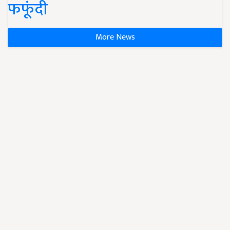
फफूंदी
More News