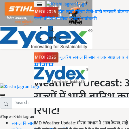
MFOI 2026
होम
ख़बरें
मौसम
खेती-बाड़ी
सरकारी योजना
गैलरी
वीडियो
मासिक पत्रिका
डायरेक्टरी
हिंदी
MFOI 2026
न्यूज़ रैप
सफल किसान
बाजार
साक्षात्कार
क
Home
मौसम
Weather Forecast: अग
राज्यों में भारी बारिश का
रिपोर्ट!
#Top on Krishi Jagran
IMD Weather Update: मौसम विभाग ने आज केरल, माहे औ
सफल किसान