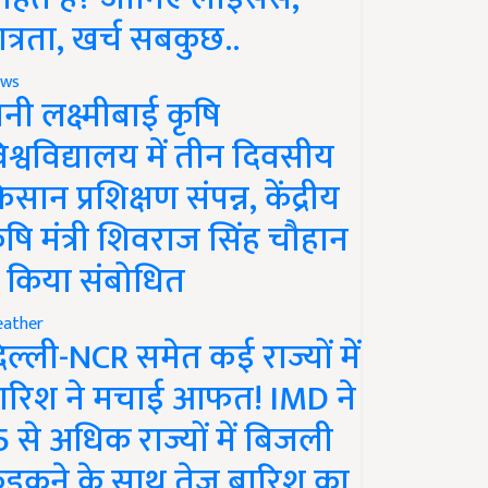
ात्रता, खर्च सबकुछ..
ws
ानी लक्ष्मीबाई कृषि
िश्वविद्यालय में तीन दिवसीय
िसान प्रशिक्षण संपन्न, केंद्रीय
ृषि मंत्री शिवराज सिंह चौहान
े किया संबोधित
ather
िल्ली-NCR समेत कई राज्यों में
ारिश ने मचाई आफत! IMD ने
5 से अधिक राज्यों में बिजली
ड़कने के साथ तेज बारिश का