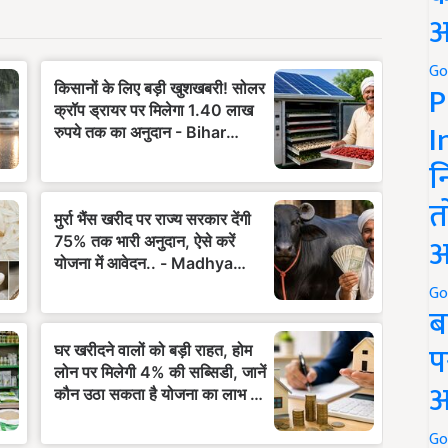
अ
Go
P
I
न
त
अ
Go
ब
प
अ
Go