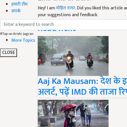
Hey! I am
मोहित नागर
. Did you liked this articl
हमारी टीम
your suggestions and feedback.
संपर्क
Read next
#Top on Krishi Jagran
More Topics
CLOSE
Aaj Ka Mausam: देश के इन 
अलर्ट, पढ़ें IMD की ताजा रिप