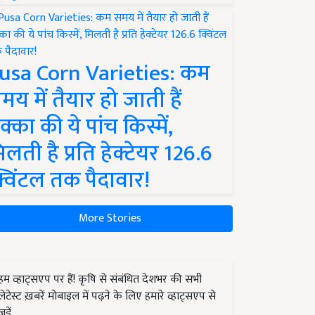
usa Corn Varieties: कम
मय में तैयार हो जाती हैं
क्का की ये पांच किस्में,
िलती है प्रति हेक्टेयर 126.6
्विंटल तक पैदावार!
More Stories
हम व्हाट्सएप पर हैं! कृषि से संबंधित देशभर की सभी
लेटेस्ट ख़बरें मोबाइल में पढ़ने के लिए हमारे व्हाट्सएप से
जुड़ें.