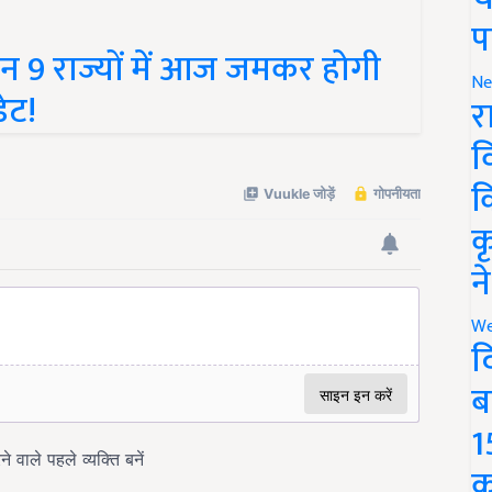
प
 9 राज्यों में आज जमकर होगी
ेट!
Ne
र
व
क
क
न
We
द
ब
1
क