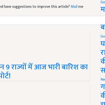
e and have suggestions to improve this article?
Mail
me
Go
म
5
ब
Go
घ
र
क
9 राज्यों में आज भारी बारिश का
स
ोर्ट!
Ne
ग
क
च