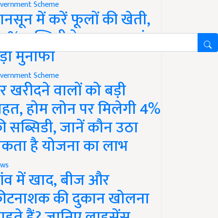
vernment Scheme
ानसून में करें फूलों की खेती,
0% सब्सिडी के साथ कमाएं
ड़ा मुनाफा
vernment Scheme
र खरीदने वालों को बड़ी
ाहत, होम लोन पर मिलेगी 4%
ी सब्सिडी, जानें कौन उठा
कता है योजना का लाभ
ws
ांव में खाद, बीज और
ीटनाशक की दुकान खोलना
ाहते हैं? जानिए लाइसेंस,