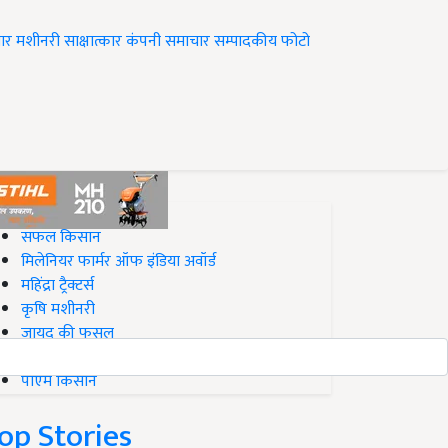
ार
मशीनरी
साक्षात्कार
कंपनी समाचार
सम्पादकीय
फोटो
op on Krishi Jagran
सफल किसान
मिलेनियर फार्मर ऑफ इंडिया अवॉर्ड
महिंद्रा ट्रैक्टर्स
कृषि मशीनरी
जायद की फसल
बिज़नेस आइडियाज
पीएम किसान
op Stories