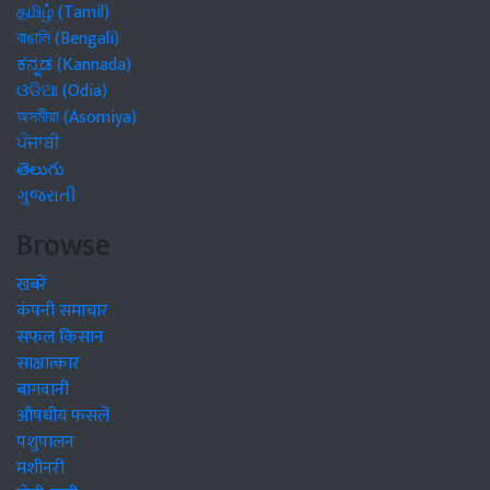
தமிழ் (Tamil)
বাঙালি (Bengali)
ಕನ್ನಡ (Kannada)
ଓଡିଆ (Odia)
অসমীয়া (Asomiya)
ਪੰਜਾਬੀ
తెలుగు
ગુજરાતી
Browse
खबरें
कंपनी समाचार
सफल किसान
साक्षात्कार
बागवानी
औषधीय फसलें
पशुपालन
मशीनरी