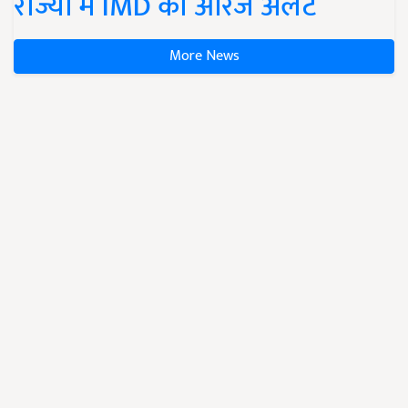
राज्यों में IMD का ऑरेंज अलर्ट
More News