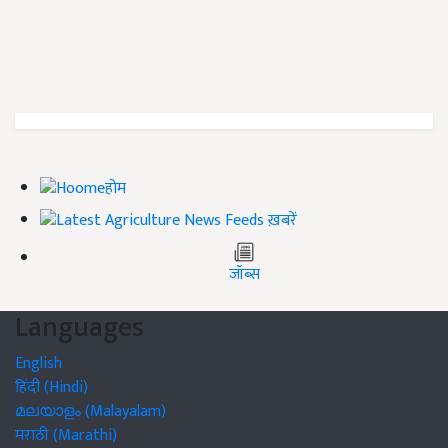
होम
ख़बरें
जॉब्स
Languages
English
हिंदी (Hindi)
മലയാളം (Malayalam)
मराठी (Marathi)