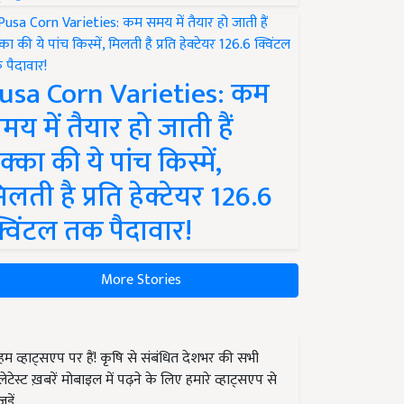
usa Corn Varieties: कम
मय में तैयार हो जाती हैं
क्का की ये पांच किस्में,
िलती है प्रति हेक्टेयर 126.6
्विंटल तक पैदावार!
More Stories
हम व्हाट्सएप पर हैं! कृषि से संबंधित देशभर की सभी
लेटेस्ट ख़बरें मोबाइल में पढ़ने के लिए हमारे व्हाट्सएप से
जुड़ें.