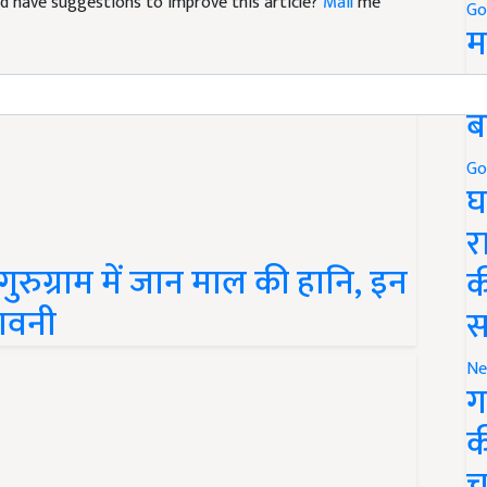
Go
म
5
ब
Go
घ
र
गुरुग्राम में जान माल की हानि, इन
क
तावनी
स
Ne
ग
क
च