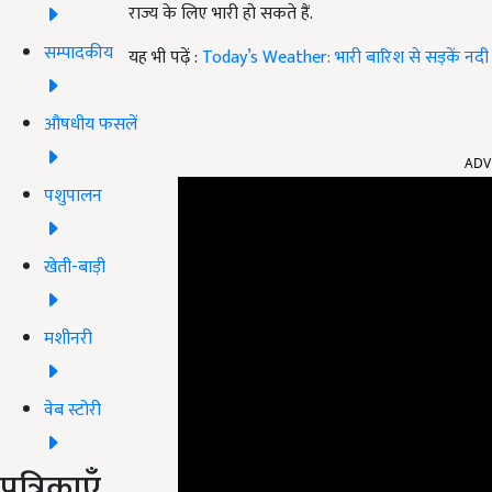
राज्य के लिए भारी हो सकते हैं.
सम्पादकीय
यह भी पढ़ें :
Today’s Weather: भारी बारिश से सड़कें नदी म
औषधीय फसलें
ADV
पशुपालन
खेती-बाड़ी
मशीनरी
वेब स्टोरी
पत्रिकाएँ