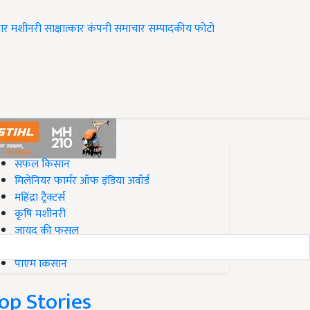
ार
मशीनरी
साक्षात्कार
कंपनी समाचार
सम्पादकीय
फोटो
op on Krishi Jagran
सफल किसान
मिलेनियर फार्मर ऑफ इंडिया अवॉर्ड
महिंद्रा ट्रैक्टर्स
कृषि मशीनरी
जायद की फसल
बिज़नेस आइडियाज
पीएम किसान
op Stories