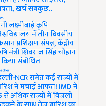
ात्रता, खर्च सबकुछ..
ws
ानी लक्ष्मीबाई कृषि
िश्वविद्यालय में तीन दिवसीय
िसान प्रशिक्षण संपन्न, केंद्रीय
ृषि मंत्री शिवराज सिंह चौहान
े किया संबोधित
ather
िल्ली-NCR समेत कई राज्यों में
ारिश ने मचाई आफत! IMD ने
5 से अधिक राज्यों में बिजली
ड़कने के साथ तेज बारिश का