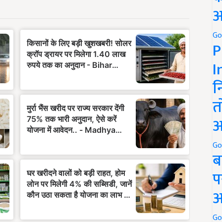
अ
Go
P
I
न
त
अ
Go
ब
प
अ
Go