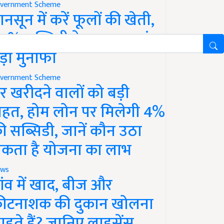
vernment Scheme
ानसून में करें फूलों की खेती,
0% सब्सिडी के साथ कमाएं
ड़ा मुनाफा
vernment Scheme
र खरीदने वालों को बड़ी
ाहत, होम लोन पर मिलेगी 4%
ी सब्सिडी, जानें कौन उठा
कता है योजना का लाभ
ws
ांव में खाद, बीज और
ीटनाशक की दुकान खोलना
ाहते हैं? जानिए लाइसेंस,