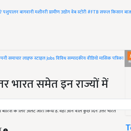
एं
पशुपालन
बागवानी
मशीनरी
ग्रामीण उद्योग
वेब स्टोरी
#FTB
सफल किसान
बाज
ंपनी समाचार
लाइफ स्टाइल
Jobs
विविध
सम्पादकीय
वीडियो
मासिक पत्रिका
#T
र भारत समेत इन राज्यों में
 बारिश के लिए अलर्ट जारी किया है. वहीं आने वाले कुछ दिन उत्तर भारत
T
ST