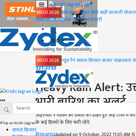
MFOI 2026
होम
ख़बरें
मौसम
खेती-बाड़ी
सरकारी योजना
गैलरी
वीडियो
मासिक पत्रिका
डायरेक्टरी
हिंदी
MFOI 2026
न्यूज़ रैप
सफल किसान
बाजार
साक्षात्कार
क
Home
मौसम
Heavy Rain Alert: उत्त
भारी बारिश का अलर्ट
आईएमडी ने मौसम की स्थिति को देखते हुए कई राज्य में भारी
के कई हिस्सों के लिए भारी रहेंगे.
#Top on Krishi Jagran
सफल किसान
निशा थापा
Updated on 9 October, 2022 11:05 AM I