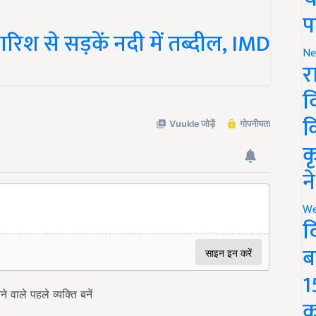
प
िश से सड़कें नदी में तब्दील, IMD
Ne
र
व
क
क
न
We
द
ब
1
क