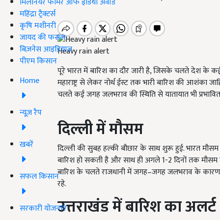
मिलेनियर फार्मर ऑफ इंडिया अवॉर्ड
महिंद्रा ट्रैक्टर्स
कृषि मशीनरी
जायद की फसल
बिज़नेस आइडियाज
Heavy rain alert
पीएम किसान
पूरे भारत में बारिश का दौर जारी है, जिसके चलते देश के कई
Home
महाराष्ट्र से लेकर नोर्थ ईस्ट तक भारी बारिश की आशंका जा
चलते कई जगह जलभराव की स्थिति से यातायात भी प्रभावित ह
न्यूज़ रैप
दिल्ली में मौसम
खबरें
दिल्ली की सुबह हल्की बौछार के साथ शुरू हुई. भारत मौसम
बारिश हो सकती है और साथ ही अगले 1-2 दिनों तक मौसम की
बारिश के चलते राजधानी में जगह–जगह जलभराव के कारण या
सफल किसान
रहे.
उत्तराखंड में बारिश का अलर्ट
सरकारी योजनाएं