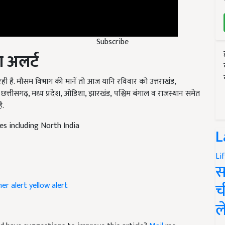
Subscribe
ा अलर्ट
 रही है. मौसम विभाग की मानें तो आज यानि रविवार को उत्तराखंड,
 छत्तीसगढ़, मध्य प्रदेश, ओडिशा, झारखंड,
पश्चिम बंगाल व राजस्थान समेत
ै.
es including North India
L
Li
स
er alert
yellow alert
च
ल
 and have suggestions to improve this article?
Mail
me