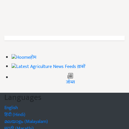
होम
ख़बरें
जॉब्स
Languages
English
हिंदी (Hindi)
മലയാളം (Malayalam)
मराठी (Marathi)