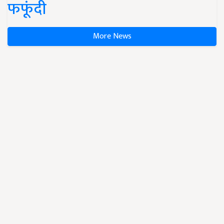
फफूंदी
More News