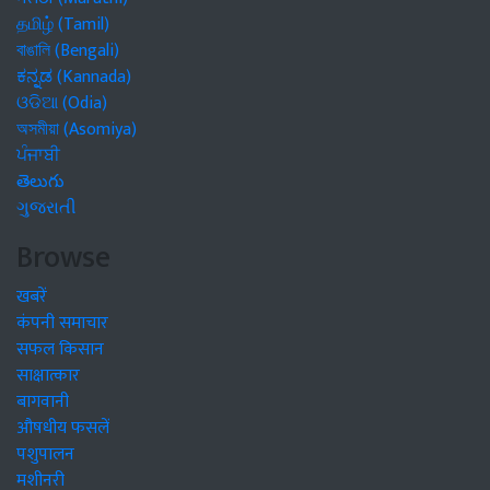
தமிழ் (Tamil)
বাঙালি (Bengali)
ಕನ್ನಡ (Kannada)
ଓଡିଆ (Odia)
অসমীয়া (Asomiya)
ਪੰਜਾਬੀ
తెలుగు
ગુજરાતી
Browse
खबरें
कंपनी समाचार
सफल किसान
साक्षात्कार
बागवानी
औषधीय फसलें
पशुपालन
मशीनरी