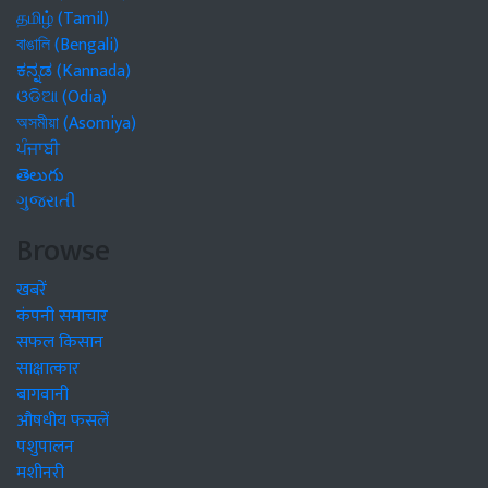
தமிழ் (Tamil)
বাঙালি (Bengali)
ಕನ್ನಡ (Kannada)
ଓଡିଆ (Odia)
অসমীয়া (Asomiya)
ਪੰਜਾਬੀ
తెలుగు
ગુજરાતી
Browse
खबरें
कंपनी समाचार
सफल किसान
साक्षात्कार
बागवानी
औषधीय फसलें
पशुपालन
मशीनरी