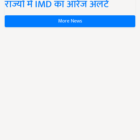
राज्यों में IMD का ऑरेंज अलर्ट
More News