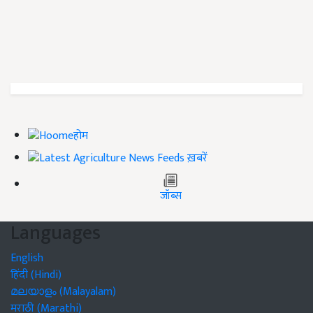
होम
ख़बरें
जॉब्स
Languages
English
हिंदी (Hindi)
മലയാളം (Malayalam)
मराठी (Marathi)