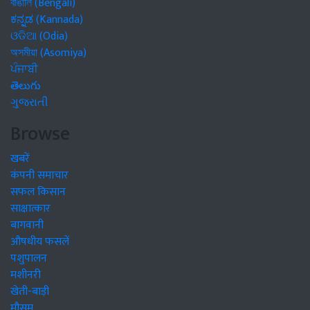
বাঙালি (Bengali)
ಕನ್ನಡ (Kannada)
ଓଡିଆ (Odia)
অসমীয়া (Asomiya)
ਪੰਜਾਬੀ
తెలుగు
ગુજરાતી
Browse
खबरें
कंपनी समाचार
सफल किसान
साक्षात्कार
बागवानी
औषधीय फसलें
पशुपालन
मशीनरी
खेती-बाड़ी
मौसम