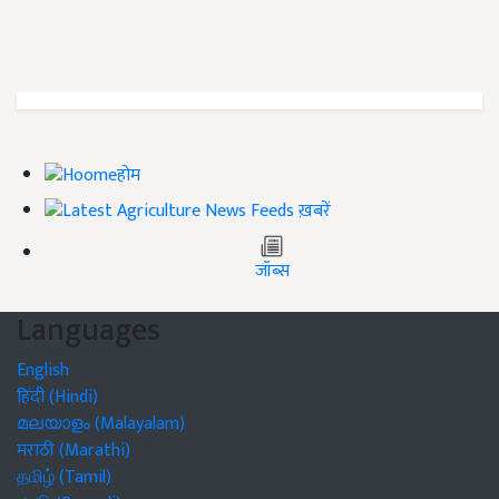
होम
ख़बरें
जॉब्स
Languages
English
हिंदी (Hindi)
മലയാളം (Malayalam)
मराठी (Marathi)
தமிழ் (Tamil)