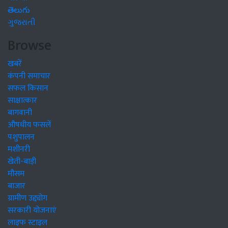
తెలుగు
ગુજરાતી
Browse
खबरें
कंपनी समाचार
सफल किसान
साक्षात्कार
बागवानी
औषधीय फसलें
पशुपालन
मशीनरी
खेती-बाड़ी
मौसम
बाजार
ग्रामीण उद्द्योग
सरकारी योजनाएं
लाइफ स्टाइल