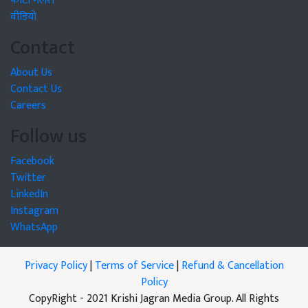
फोटो गैलरी
वीडियो
Contact
About Us
Contact Us
Careers
Follow us
Facebook
Twitter
LinkedIn
Instagram
WhatsApp
Privacy Policy
|
Terms of Service
|
Refund & Cancellation
Policy
CopyRight - 2021 Krishi Jagran Media Group. All Rights