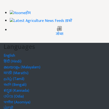
होम
ख़बरें
जॉब्स
Languages
English
हिंदी (Hindi)
മലയാളം (Malayalam)
मराठी (Marathi)
தமிழ் (Tamil)
বাঙালি (Bengali)
ಕನ್ನಡ (Kannada)
ଓଡିଆ (Odia)
অসমীয়া (Asomiya)
ਪੰਜਾਬੀ