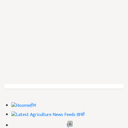
होम
ख़बरें