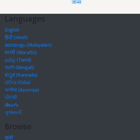
जॉब्स
Languages
English
हिंदी (Hindi)
മലയാളം (Malayalam)
मराठी (Marathi)
தமிழ் (Tamil)
বাঙালি (Bengali)
ಕನ್ನಡ (Kannada)
ଓଡିଆ (Odia)
অসমীয়া (Asomiya)
ਪੰਜਾਬੀ
తెలుగు
ગુજરાતી
Browse
खबरें