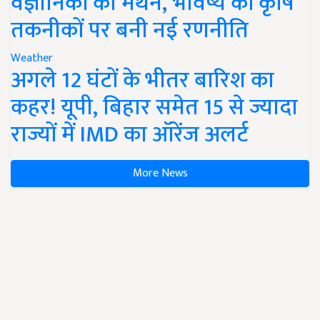
वैज्ञानिकों का मंथन, भविष्य की कृषि
तकनीकों पर बनी नई रणनीति
Weather
अगले 12 घंटों के भीतर बारिश का
कहर! यूपी, बिहार समेत 15 से ज्यादा
राज्यों में IMD का ऑरेंज अलर्ट
More News