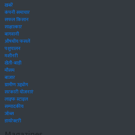
खबरें
कंपनी समाचार
सफल किसान
साक्षात्कार
बागवानी
औषधीय फसलें
पशुपालन
मशीनरी
खेती-बाड़ी
मौसम
बाजार
ग्रामीण उद्द्योग
सरकारी योजनाएं
लाइफ स्टाइल
सम्पादकीय
जॉब्स
डायरेक्टरी
Magazines