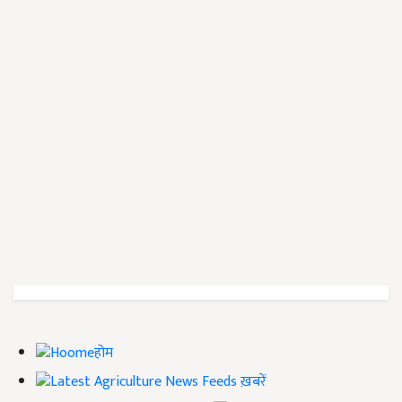
होम
ख़बरें