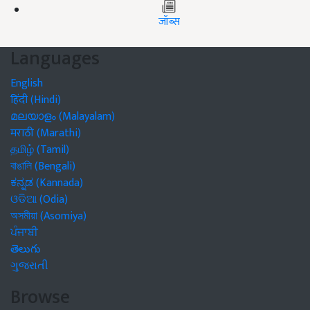
जॉब्स
Languages
English
हिंदी (Hindi)
മലയാളം (Malayalam)
मराठी (Marathi)
தமிழ் (Tamil)
বাঙালি (Bengali)
ಕನ್ನಡ (Kannada)
ଓଡିଆ (Odia)
অসমীয়া (Asomiya)
ਪੰਜਾਬੀ
తెలుగు
ગુજરાતી
Browse