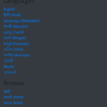
Languages
English
हिंदी (Hindi)
മലയാളം (Malayalam)
मराठी (Marathi)
தமிழ் (Tamil)
বাঙালি (Bengali)
ಕನ್ನಡ (Kannada)
ଓଡିଆ (Odia)
অসমীয়া (Asomiya)
ਪੰਜਾਬੀ
తెలుగు
ગુજરાતી
Browse
खबरें
कंपनी समाचार
सफल किसान