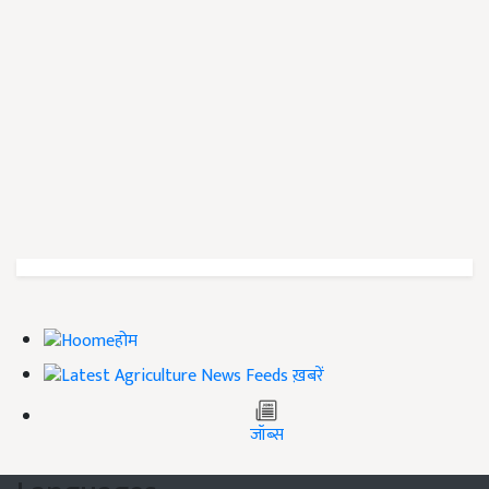
होम
ख़बरें
जॉब्स