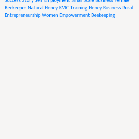
Success Story
Self Employment
Small Scale Business
Female
Beekeeper
Natural Honey
KVIC Training
Honey Business
Rural
Entrepreneurship
Women Empowerment
Beekeeping