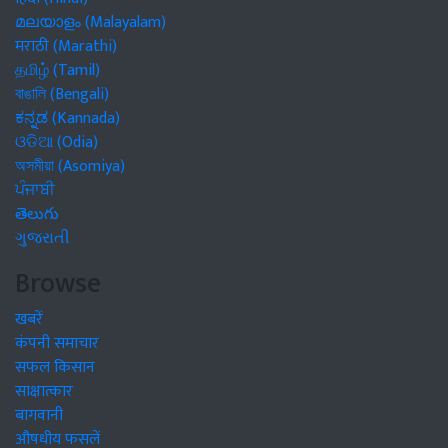
മലയാളം (Malayalam)
मराठी (Marathi)
தமிழ் (Tamil)
বাঙালি (Bengali)
ಕನ್ನಡ (Kannada)
ଓଡିଆ (Odia)
অসমীয়া (Asomiya)
ਪੰਜਾਬੀ
తెలుగు
ગુજરાતી
Browse
खबरें
कंपनी समाचार
सफल किसान
साक्षात्कार
बागवानी
औषधीय फसलें