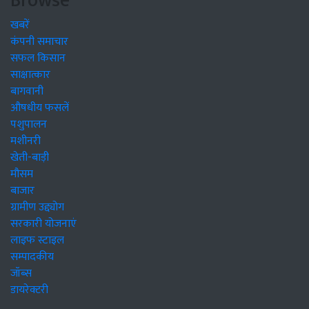
Browse
खबरें
कंपनी समाचार
सफल किसान
साक्षात्कार
बागवानी
औषधीय फसलें
पशुपालन
मशीनरी
खेती-बाड़ी
मौसम
बाजार
ग्रामीण उद्द्योग
सरकारी योजनाएं
लाइफ स्टाइल
सम्पादकीय
जॉब्स
डायरेक्टरी