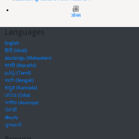
जॉब्स
Languages
English
हिंदी (Hindi)
മലയാളം (Malayalam)
मराठी (Marathi)
தமிழ் (Tamil)
বাঙালি (Bengali)
ಕನ್ನಡ (Kannada)
ଓଡିଆ (Odia)
অসমীয়া (Asomiya)
ਪੰਜਾਬੀ
తెలుగు
ગુજરાતી