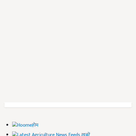
होम
ख़बरें