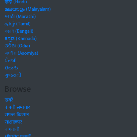
हिंदी (Hindi)
മലയാളം (Malayalam)
मराठी (Marathi)
தமிழ் (Tamil)
বাঙালি (Bengali)
ಕನ್ನಡ (Kannada)
ଓଡିଆ (Odia)
অসমীয়া (Asomiya)
ਪੰਜਾਬੀ
తెలుగు
ગુજરાતી
Browse
खबरें
कंपनी समाचार
सफल किसान
साक्षात्कार
बागवानी
औषधीय फसलें