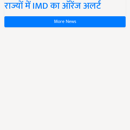
राज्यों में IMD का ऑरेंज अलर्ट
More News