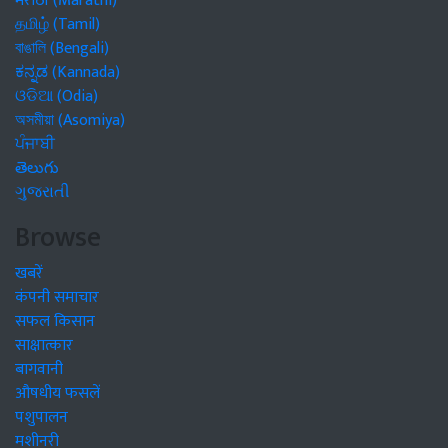
मराठी (Marathi)
தமிழ் (Tamil)
বাঙালি (Bengali)
ಕನ್ನಡ (Kannada)
ଓଡିଆ (Odia)
অসমীয়া (Asomiya)
ਪੰਜਾਬੀ
తెలుగు
ગુજરાતી
Browse
खबरें
कंपनी समाचार
सफल किसान
साक्षात्कार
बागवानी
औषधीय फसलें
पशुपालन
मशीनरी