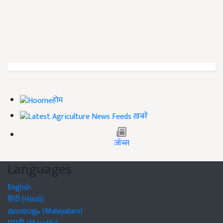
होम
ख़बरें
जॉब्स
Languages
English
हिंदी (Hindi)
മലയാളം (Malayalam)