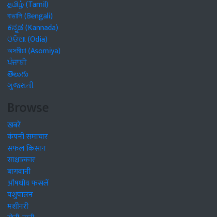
தமிழ் (Tamil)
বাঙালি (Bengali)
ಕನ್ನಡ (Kannada)
ଓଡିଆ (Odia)
অসমীয়া (Asomiya)
ਪੰਜਾਬੀ
తెలుగు
ગુજરાતી
Browse
खबरें
कंपनी समाचार
सफल किसान
साक्षात्कार
बागवानी
औषधीय फसलें
पशुपालन
मशीनरी