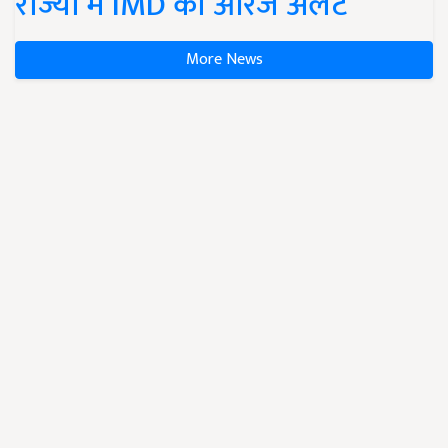
राज्यों में IMD का ऑरेंज अलर्ट
More News