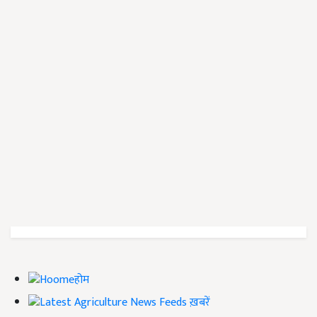
होम
ख़बरें