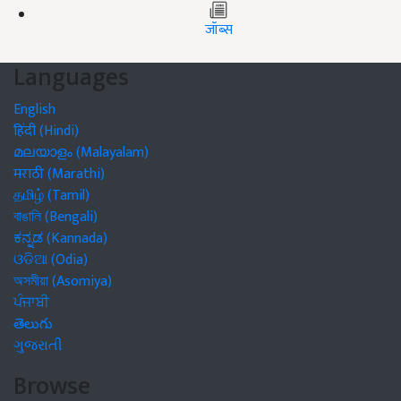
जॉब्स
Languages
English
हिंदी (Hindi)
മലയാളം (Malayalam)
मराठी (Marathi)
தமிழ் (Tamil)
বাঙালি (Bengali)
ಕನ್ನಡ (Kannada)
ଓଡିଆ (Odia)
অসমীয়া (Asomiya)
ਪੰਜਾਬੀ
తెలుగు
ગુજરાતી
Browse