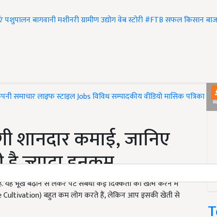
एं
पशुपालन
बागवानी
मशीनरी
ग्रामीण उद्योग
वेब स्टोरी
#FTB
सफल किसान
बाज
ंपनी समाचार
लाइफ स्टाइल
Jobs
विविध
सम्पादकीय
वीडियो
मासिक पत्रिका
#T
ोगी शानदार कमाई, जानिए
 है ज्यादा इनकम
 यह भूख बढ़ाने से लेकर पेट संबंधी कई दिक्कतों को खत्म करने में
le Cultivation) बहुत कम लोग करते हैं, लेकिन आप इसकी खेती से
T