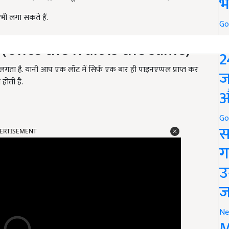
भ
ी लगा सकते हैं.
Go
P
(Once the fruit is the same)
2
ता है. यानी आप एक लॉट में सिर्फ एक बार ही पाइनएप्पल प्राप्त कर
ज
होती है.
औ
Go
ERTISEMENT
स
ग
उ
ज
Ne
M