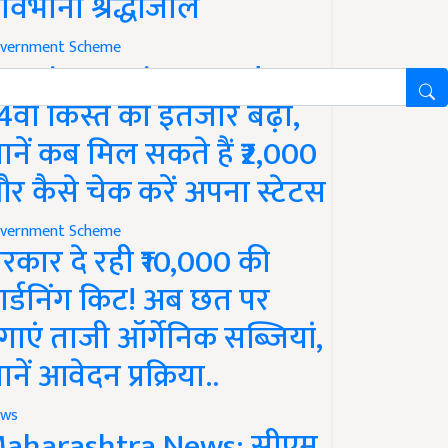
ावभीनी श्रद्धांजलि
vernment Scheme
M Kisan Yojana Update:
4वीं किस्त का इंतजार बढ़ा,
ानें कब मिल सकते हैं ₹2,000
र कैसे चेक करें अपना स्टेटस
vernment Scheme
रकार दे रही ₹10,000 की
ार्डनिंग किट! अब छत पर
गाएं ताजी ऑर्गेनिक सब्जियां,
ानें आवेदन प्रक्रिया..
ws
aharashtra News: सीएम