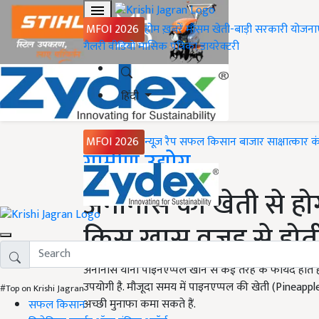
MFOI 2026
होम
ख़बरें
मौसम
खेती-बाड़ी
सरकारी योजना
गैलरी
वीडियो
मासिक पत्रिका
डायरेक्टरी
हिंदी
MFOI 2026
न्यूज़ रैप
सफल किसान
बाजार
साक्षात्कार
क
Home
ग्रामीण उद्योग
अनानास की खेती से ह
किस खास वजह से होती
अनानास यानी पाइनएप्पल खाने से कई तरह के फायदे होते हैं.
उपयोगी है. मौजूदा समय में पाइनएप्पल की खेती (Pineapp
#Top on Krishi Jagran
अच्छी मुनाफा कमा सकते हैं.
सफल किसान