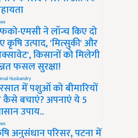
हायता
ws
फको-एमसी ने लॉन्च किए दो
ए कृषि उत्पाद, 'मित्सुकी' और
नेक्सावेट', किसानों को मिलेगी
न्नत फसल सुरक्षा!
imal Husbandry
रसात में पशुओं को बीमारियों
े कैसे बचाएं? अपनाएं ये 5
सान उपाय..
ws
ृषि अनुसंधान परिसर, पटना में