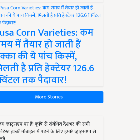
usa Corn Varieties: कम
मय में तैयार हो जाती हैं
क्का की ये पांच किस्में,
िलती है प्रति हेक्टेयर 126.6
्विंटल तक पैदावार!
More Stories
हम व्हाट्सएप पर हैं! कृषि से संबंधित देशभर की सभी
लेटेस्ट ख़बरें मोबाइल में पढ़ने के लिए हमारे व्हाट्सएप से
जुड़ें.