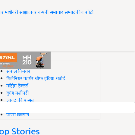
ार
मशीनरी
साक्षात्कार
कंपनी समाचार
सम्पादकीय
फोटो
op on Krishi Jagran
सफल किसान
मिलेनियर फार्मर ऑफ इंडिया अवॉर्ड
महिंद्रा ट्रैक्टर्स
कृषि मशीनरी
जायद की फसल
बिज़नेस आइडियाज
पीएम किसान
op Stories