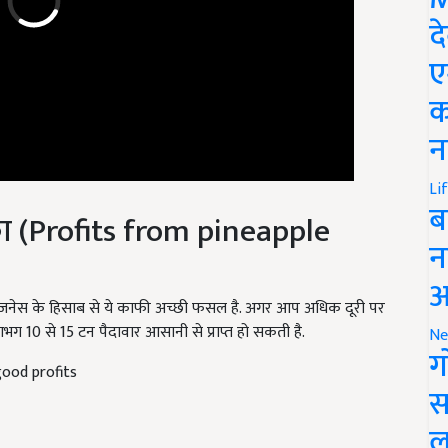
द
ए
क
न
Li
़ा (Profits from pineapple
ब
न
आ
में बिजनेस के हिसाब से ये काफी अच्छी फसल है. अगर आप अधिक दूरी पर
लगभग 10 से 15 टन पैदावार आसानी से प्राप्त हो सकती है.
Ne
good profits
ग
स
ल