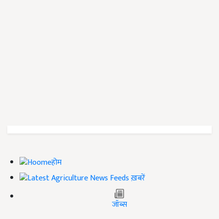
होम
ख़बरें
जॉब्स