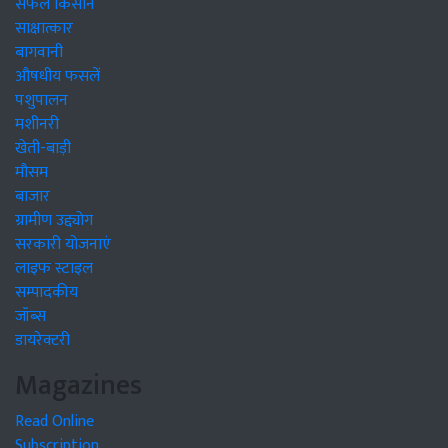
सफल किसान
साक्षात्कार
बागवानी
औषधीय फसलें
पशुपालन
मशीनरी
खेती-बाड़ी
मौसम
बाजार
ग्रामीण उद्द्योग
सरकारी योजनाएं
लाइफ स्टाइल
सम्पादकीय
जॉब्स
डायरेक्टरी
Magazines
Read Online
Subscription