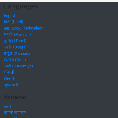
Languages
English
हिंदी (Hindi)
മലയാളം (Malayalam)
मराठी (Marathi)
தமிழ் (Tamil)
বাঙালি (Bengali)
ಕನ್ನಡ (Kannada)
ଓଡିଆ (Odia)
অসমীয়া (Asomiya)
ਪੰਜਾਬੀ
తెలుగు
ગુજરાતી
Browse
खबरें
कंपनी समाचार