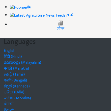
होम
ख़बरें
जॉब्स
Languages
English
हिंदी (Hindi)
മലയാളം (Malayalam)
मराठी (Marathi)
தமிழ் (Tamil)
বাঙালি (Bengali)
ಕನ್ನಡ (Kannada)
ଓଡିଆ (Odia)
অসমীয়া (Asomiya)
ਪੰਜਾਬੀ
తెలుగు