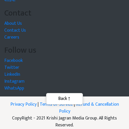
वीडियो
Contact
About Us
Contact Us
Careers
Follow us
Facebook
Twitter
LinkedIn
Instagram
WhatsApp
Privacy Policy
|
Terms of Service
|
Refund & Cancellation
Policy
CopyRight - 2021 Krishi Jagran Media Group. All Rights
Reserved.