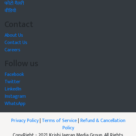
फोटो गैलरी
वीडियो
Contact
About Us
Contact Us
Careers
Follow us
Facebook
Twitter
LinkedIn
Instagram
WhatsApp
Privacy Policy
|
Terms of Service
|
Refund & Cancellation
Policy
CopyRight - 2021 Krishi Jagran Media Group. All Rights