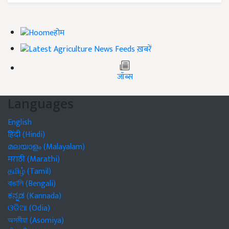
होम
ख़बरें
जॉब्स
Languages
English
हिंदी (Hindi)
മലയാളം (Malayalam)
मराठी (Marathi)
தமிழ் (Tamil)
বাঙালি (Bengali)
ಕನ್ನಡ (Kannada)
ଓଡିଆ (Odia)
অসমীয়া (Asomiya)