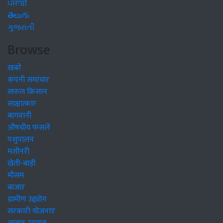
ਪੰਜਾਬੀ
తెలుగు
ગુજરાતી
Browse
खबरें
कंपनी समाचार
सफल किसान
साक्षात्कार
बागवानी
औषधीय फसलें
पशुपालन
मशीनरी
खेती-बाड़ी
मौसम
बाजार
ग्रामीण उद्द्योग
सरकारी योजनाएं