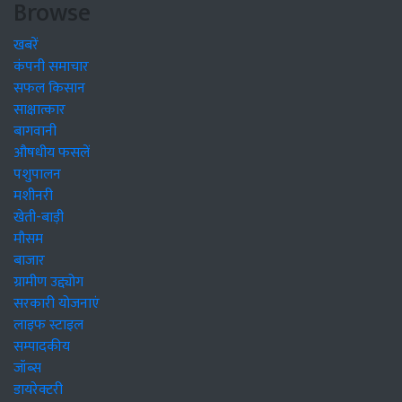
Browse
खबरें
कंपनी समाचार
सफल किसान
साक्षात्कार
बागवानी
औषधीय फसलें
पशुपालन
मशीनरी
खेती-बाड़ी
मौसम
बाजार
ग्रामीण उद्द्योग
सरकारी योजनाएं
लाइफ स्टाइल
सम्पादकीय
जॉब्स
डायरेक्टरी