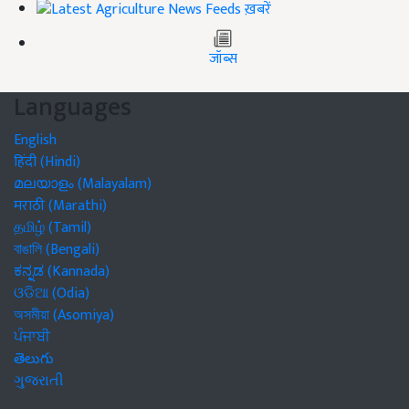
ख़बरें
जॉब्स
Languages
English
हिंदी (Hindi)
മലയാളം (Malayalam)
मराठी (Marathi)
தமிழ் (Tamil)
বাঙালি (Bengali)
ಕನ್ನಡ (Kannada)
ଓଡିଆ (Odia)
অসমীয়া (Asomiya)
ਪੰਜਾਬੀ
తెలుగు
ગુજરાતી