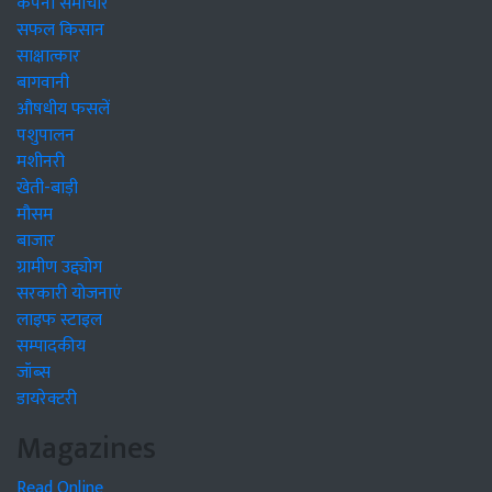
कंपनी समाचार
सफल किसान
साक्षात्कार
बागवानी
औषधीय फसलें
पशुपालन
मशीनरी
खेती-बाड़ी
मौसम
बाजार
ग्रामीण उद्द्योग
सरकारी योजनाएं
लाइफ स्टाइल
सम्पादकीय
जॉब्स
डायरेक्टरी
Magazines
Read Online