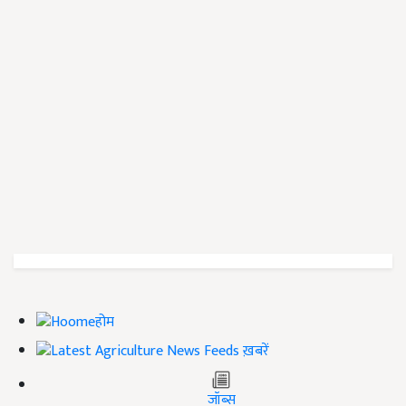
होम
ख़बरें
जॉब्स