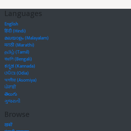
Languages
English
हिंदी (Hindi)
മലയാളം (Malayalam)
मराठी (Marathi)
தமிழ் (Tamil)
বাঙালি (Bengali)
ಕನ್ನಡ (Kannada)
ଓଡିଆ (Odia)
অসমীয়া (Asomiya)
ਪੰਜਾਬੀ
తెలుగు
ગુજરાતી
Browse
खबरें