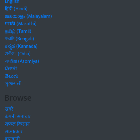
English
हिंदी (Hindi)
മലയാളം (Malayalam)
मराठी (Marathi)
தமிழ் (Tamil)
বাঙালি (Bengali)
ಕನ್ನಡ (Kannada)
ଓଡିଆ (Odia)
অসমীয়া (Asomiya)
ਪੰਜਾਬੀ
తెలుగు
ગુજરાતી
Browse
खबरें
कंपनी समाचार
सफल किसान
साक्षात्कार
बागवानी