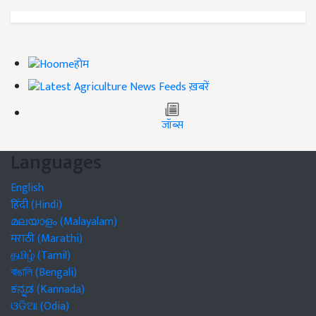
होम
ख़बरें
जॉब्स
Languages
English
हिंदी (Hindi)
മലയാളം (Malayalam)
मराठी (Marathi)
தமிழ் (Tamil)
বাঙালি (Bengali)
ಕನ್ನಡ (Kannada)
ଓଡିଆ (Odia)