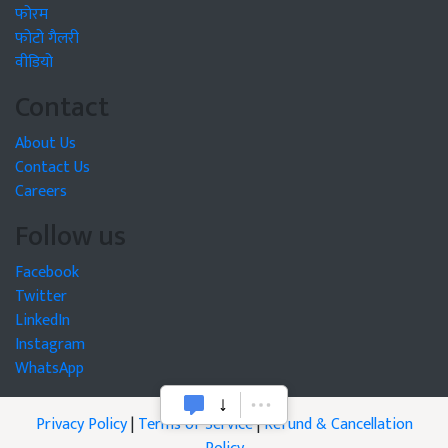
फोरम
फोटो गैलरी
वीडियो
Contact
About Us
Contact Us
Careers
Follow us
Facebook
Twitter
LinkedIn
Instagram
WhatsApp
Privacy Policy
|
Terms of Service
|
Refund & Cancellation