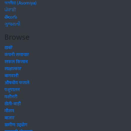
অসমীয়া (Asomiya)
ਪੰਜਾਬੀ
తెలుగు
ગુજરાતી
Browse
खबरें
कंपनी समाचार
सफल किसान
साक्षात्कार
बागवानी
औषधीय फसलें
पशुपालन
मशीनरी
खेती-बाड़ी
मौसम
बाजार
ग्रामीण उद्द्योग