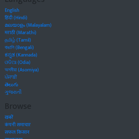
English
हिंदी (Hindi)
മലയാളം (Malayalam)
मराठी (Marathi)
தமிழ் (Tamil)
বাঙালি (Bengali)
ಕನ್ನಡ (Kannada)
ଓଡିଆ (Odia)
অসমীয়া (Asomiya)
ਪੰਜਾਬੀ
తెలుగు
ગુજરાતી
Browse
खबरें
कंपनी समाचार
सफल किसान