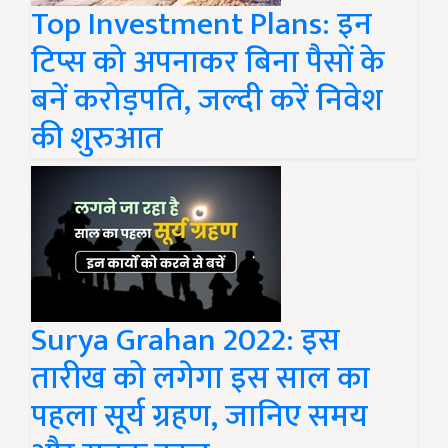
Top Investment Plans: इन
टिप्स को अपनाकर बिना पैसों के
बनें करोड़पति, जल्दी करें निवेश
की शुरुआत
Surya Grahan 2022: इस
तारीख को लगेगा इस साल का
पहला सूर्य ग्रहण, जानिए समय