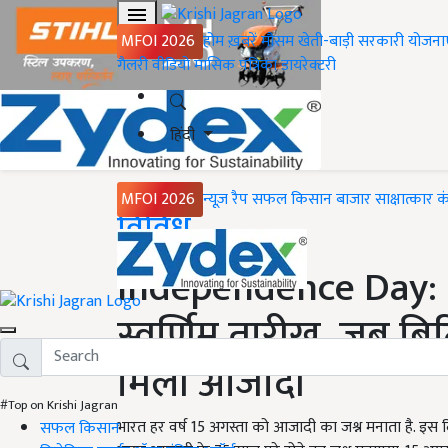
MFOI 2026
होम
ख़बरें
मौसम
खेती-बाड़ी
सरकारी योजना
गैलरी
वीडियो
मासिक पत्रिका
डायरेक्टरी
हिंदी
MFOI 2026
न्यूज़ रैप
सफल किसान
बाजार
साक्षात्कार
क
Home
विविध
Independence Day: 
स्वर्णिम तारीख, जब ब्र
मिली आजादी
#Top on Krishi Jagran
भारत हर वर्ष 15 अगस्ता को आजादी का जश्न मनाता है. इस 
सफल किसान