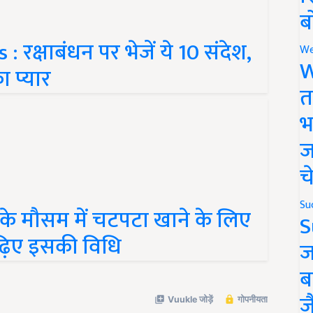
ब
क्षाबंधन पर भेजें ये 10 संदेश,
We
 प्यार
W
त
भ
ज
च
े मौसम में चटपटा खाने के लिए
Su
S
ढ़िए इसकी विधि
ज
ब
ज