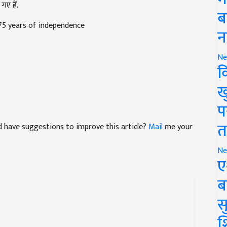
ब
e 75 years of independence
न
Ne
क
ख
प
and have suggestions to improve this article?
Mail
me your
त
Ne
ए
ब
सु
श