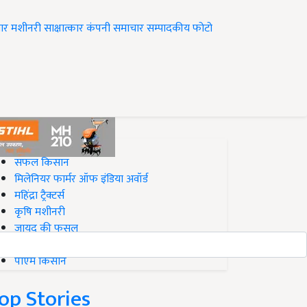
ार
मशीनरी
साक्षात्कार
कंपनी समाचार
सम्पादकीय
फोटो
op on Krishi Jagran
सफल किसान
मिलेनियर फार्मर ऑफ इंडिया अवॉर्ड
महिंद्रा ट्रैक्टर्स
कृषि मशीनरी
जायद की फसल
बिज़नेस आइडियाज
पीएम किसान
op Stories