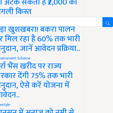
ो अटक सकती है ₹2,000 की
गली किस्त
vernment Scheme
ड़ी खुशखबरी! बकरी पालन
र मिल रहा है 60% तक भारी
नुदान, जानें आवेदन प्रक्रिया..
vernment Scheme
ुर्रा भैंस खरीद पर राज्य
रकार देंगी 75% तक भारी
नुदान, ऐसे करें योजना में
वेदन..
festyle
ानसून में अनाज को नमी से