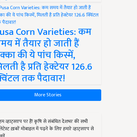
usa Corn Varieties: कम
मय में तैयार हो जाती हैं
क्का की ये पांच किस्में,
िलती है प्रति हेक्टेयर 126.6
्विंटल तक पैदावार!
More Stories
हम व्हाट्सएप पर हैं! कृषि से संबंधित देशभर की सभी
लेटेस्ट ख़बरें मोबाइल में पढ़ने के लिए हमारे व्हाट्सएप से
जुड़ें.