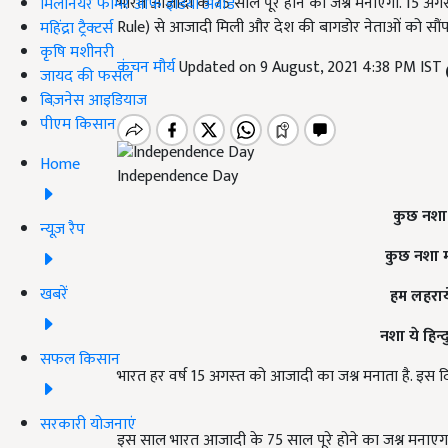
भारत आजादी के 75 साल पूरे होने का जश्न मनाएगा. 15 अगस्
मिलेनियर फार्मर ऑफ इंडिया अवॉर्ड
Rule) से आजादी मिली और देश की बागडोर नेताओं को सौंप
महिंद्रा ट्रैक्टर्स
कृषि मशीनरी
कंचन मौर्य
Updated on 9 August, 2021 4:38 PM IST
जायद की फसल
बिज़नेस आइडियाज
पीएम किसान
Home
Independence Day
कुछ नशा 
न्यूज़ रैप
कुछ नशा म
खबरें
हम लहराये
नशा ये हिन्
सफल किसान
भारत हर वर्ष 15 अगस्‍त को आजादी का जश्न मनाता है. इस द
सरकारी योजनाएं
इस साल भारत आजादी के 75 साल पूरे होने का जश्न मनाएगा. 