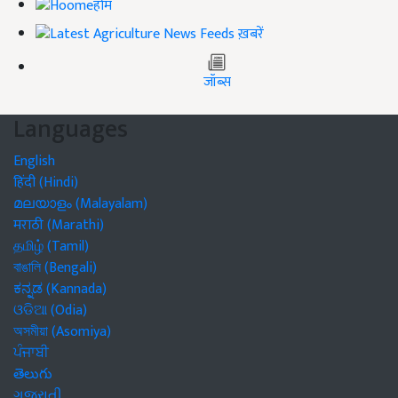
होम
ख़बरें
जॉब्स
Languages
English
हिंदी (Hindi)
മലയാളം (Malayalam)
मराठी (Marathi)
தமிழ் (Tamil)
বাঙালি (Bengali)
ಕನ್ನಡ (Kannada)
ଓଡିଆ (Odia)
অসমীয়া (Asomiya)
ਪੰਜਾਬੀ
తెలుగు
ગુજરાતી