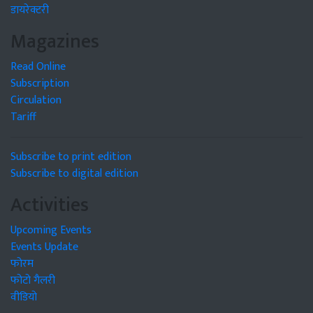
डायरेक्टरी
Magazines
Read Online
Subscription
Circulation
Tariff
Subscribe to print edition
Subscribe to digital edition
Activities
Upcoming Events
Events Update
फोरम
फोटो गैलरी
वीडियो