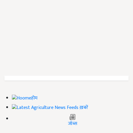
होम
ख़बरें
जॉब्स