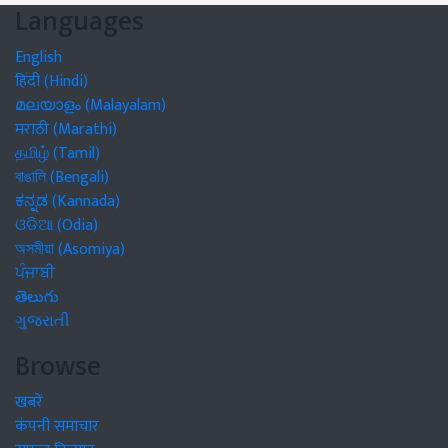
Languages
English
हिंदी (Hindi)
മലയാളം (Malayalam)
मराठी (Marathi)
தமிழ் (Tamil)
বাঙালি (Bengali)
ಕನ್ನಡ (Kannada)
ଓଡିଆ (Odia)
অসমীয়া (Asomiya)
ਪੰਜਾਬੀ
తెలుగు
ગુજરાતી
Browse
खबरें
कंपनी समाचार