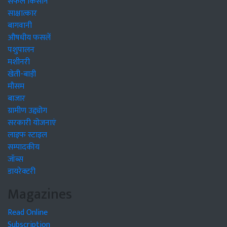
सफल किसान
साक्षात्कार
बागवानी
औषधीय फसलें
पशुपालन
मशीनरी
खेती-बाड़ी
मौसम
बाजार
ग्रामीण उद्द्योग
सरकारी योजनाएं
लाइफ स्टाइल
सम्पादकीय
जॉब्स
डायरेक्टरी
Magazines
Read Online
Subscription