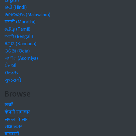
English
हिंदी (Hindi)
മലയാളം (Malayalam)
मराठी (Marathi)
தமிழ் (Tamil)
বাঙালি (Bengali)
ಕನ್ನಡ (Kannada)
ଓଡିଆ (Odia)
অসমীয়া (Asomiya)
ਪੰਜਾਬੀ
తెలుగు
ગુજરાતી
Browse
खबरें
कंपनी समाचार
सफल किसान
साक्षात्कार
बागवानी