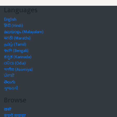
Languages
English
हिंदी (Hindi)
മലയാളം (Malayalam)
मराठी (Marathi)
தமிழ் (Tamil)
বাঙালি (Bengali)
ಕನ್ನಡ (Kannada)
ଓଡିଆ (Odia)
অসমীয়া (Asomiya)
ਪੰਜਾਬੀ
తెలుగు
ગુજરાતી
Browse
खबरें
कंपनी समाचार