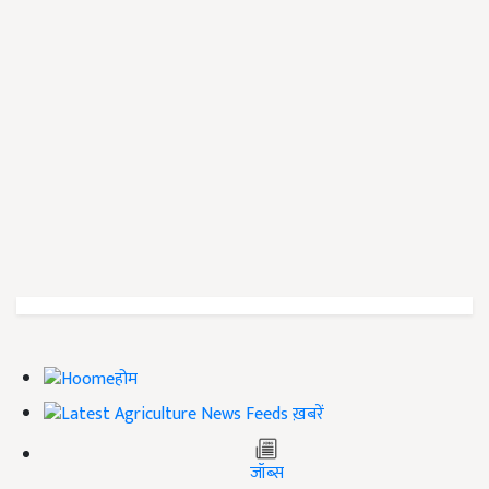
होम
ख़बरें
जॉब्स