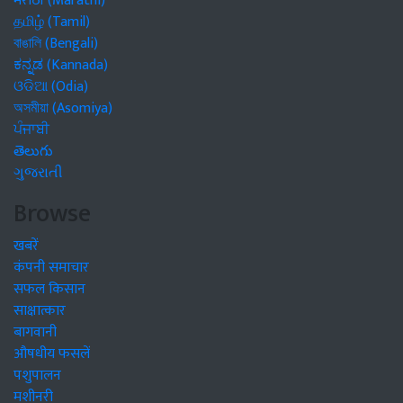
मराठी (Marathi)
தமிழ் (Tamil)
বাঙালি (Bengali)
ಕನ್ನಡ (Kannada)
ଓଡିଆ (Odia)
অসমীয়া (Asomiya)
ਪੰਜਾਬੀ
తెలుగు
ગુજરાતી
Browse
खबरें
कंपनी समाचार
सफल किसान
साक्षात्कार
बागवानी
औषधीय फसलें
पशुपालन
मशीनरी