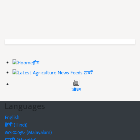
होम
ख़बरें
जॉब्स
Languages
English
हिंदी (Hindi)
മലയാളം (Malayalam)