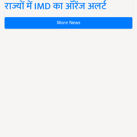
राज्यों में IMD का ऑरेंज अलर्ट
More News