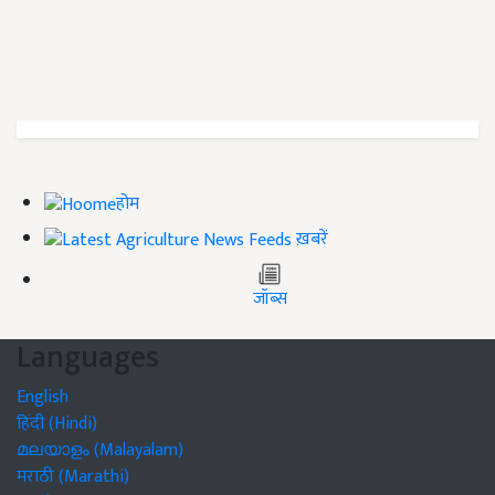
होम
ख़बरें
जॉब्स
Languages
English
हिंदी (Hindi)
മലയാളം (Malayalam)
मराठी (Marathi)