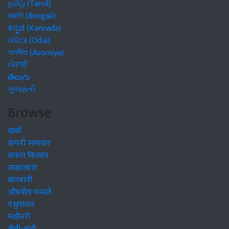
தமிழ் (Tamil)
বাঙালি (Bengali)
ಕನ್ನಡ (Kannada)
ଓଡିଆ (Odia)
অসমীয়া (Asomiya)
ਪੰਜਾਬੀ
తెలుగు
ગુજરાતી
Browse
खबरें
कंपनी समाचार
सफल किसान
साक्षात्कार
बागवानी
औषधीय फसलें
पशुपालन
मशीनरी