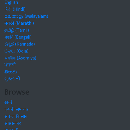
English
हिंदी (Hindi)
മലയാളം (Malayalam)
मराठी (Marathi)
தமிழ் (Tamil)
বাঙালি (Bengali)
ಕನ್ನಡ (Kannada)
ଓଡିଆ (Odia)
অসমীয়া (Asomiya)
ਪੰਜਾਬੀ
తెలుగు
ગુજરાતી
Browse
खबरें
कंपनी समाचार
सफल किसान
साक्षात्कार