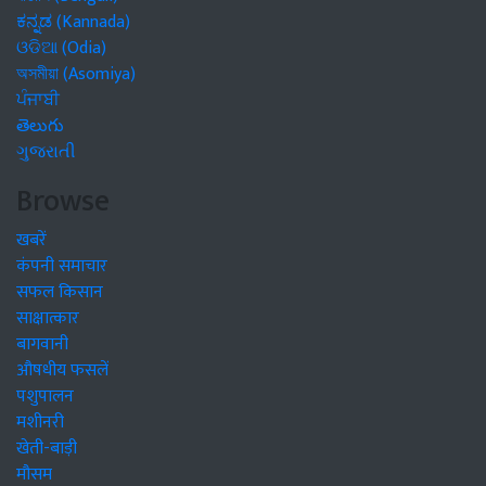
ಕನ್ನಡ (Kannada)
ଓଡିଆ (Odia)
অসমীয়া (Asomiya)
ਪੰਜਾਬੀ
తెలుగు
ગુજરાતી
Browse
खबरें
कंपनी समाचार
सफल किसान
साक्षात्कार
बागवानी
औषधीय फसलें
पशुपालन
मशीनरी
खेती-बाड़ी
मौसम