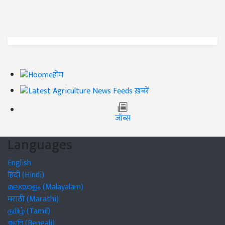
होम
ख़बरें
जॉब्स
Languages
English
हिंदी (Hindi)
മലയാളം (Malayalam)
मराठी (Marathi)
தமிழ் (Tamil)
বাঙালি (Bengali)