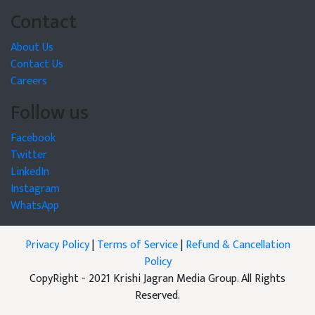
Contact
About Us
Contact Us
Careers
Follow us
Facebook
Twitter
LinkedIn
Instagram
WhatsApp
Privacy Policy
|
Terms of Service
|
Refund & Cancellation
Policy
CopyRight - 2021 Krishi Jagran Media Group. All Rights
Reserved.