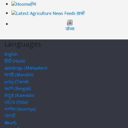
होम
ख़बरें
जॉब्स
Languages
English
हिंदी (Hindi)
മലയാളം (Malayalam)
मराठी (Marathi)
தமிழ் (Tamil)
বাঙালি (Bengali)
ಕನ್ನಡ (Kannada)
ଓଡିଆ (Odia)
অসমীয়া (Asomiya)
ਪੰਜਾਬੀ
తెలుగు