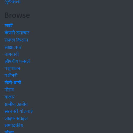
ગુજરાતી
Browse
खबरें
कंपनी समाचार
सफल किसान
साक्षात्कार
बागवानी
औषधीय फसलें
पशुपालन
मशीनरी
खेती-बाड़ी
मौसम
बाजार
ग्रामीण उद्द्योग
सरकारी योजनाएं
लाइफ स्टाइल
सम्पादकीय
जॉब्स