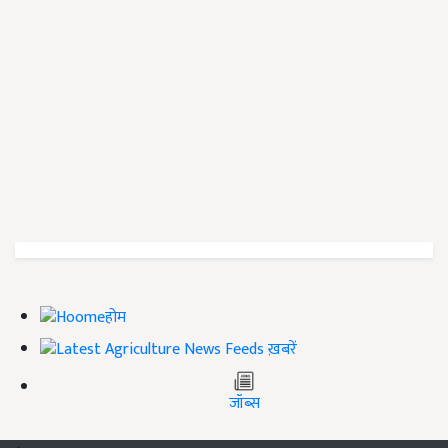
होम
ख़बरें
जॉब्स