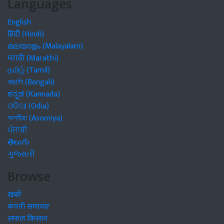
Languages
English
हिंदी (Hindi)
മലയാളം (Malayalam)
मराठी (Marathi)
தமிழ் (Tamil)
বাঙালি (Bengali)
ಕನ್ನಡ (Kannada)
ଓଡିଆ (Odia)
অসমীয়া (Asomiya)
ਪੰਜਾਬੀ
తెలుగు
ગુજરાતી
Browse
खबरें
कंपनी समाचार
सफल किसान