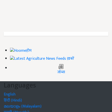
होम
ख़बरें
जॉब्स
Languages
English
हिंदी (Hindi)
മലയാളം (Malayalam)