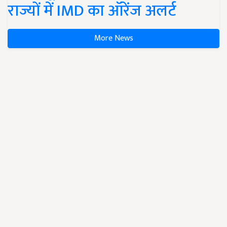
राज्यों में IMD का ऑरेंज अलर्ट
More News