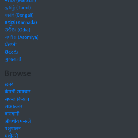
मराठी (Marathi)
தமிழ் (Tamil)
বাঙালি (Bengali)
ಕನ್ನಡ (Kannada)
ଓଡିଆ (Odia)
অসমীয়া (Asomiya)
ਪੰਜਾਬੀ
తెలుగు
ગુજરાતી
Browse
खबरें
कंपनी समाचार
सफल किसान
साक्षात्कार
बागवानी
औषधीय फसलें
पशुपालन
मशीनरी