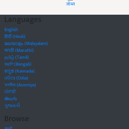
जॉब्स
Languages
English
हिंदी (Hindi)
മലയാളം (Malayalam)
मराठी (Marathi)
தமிழ் (Tamil)
বাঙালি (Bengali)
ಕನ್ನಡ (Kannada)
ଓଡିଆ (Odia)
অসমীয়া (Asomiya)
ਪੰਜਾਬੀ
తెలుగు
ગુજરાતી
Browse