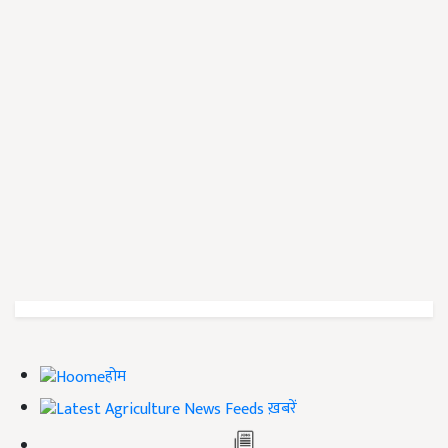
होम
ख़बरें