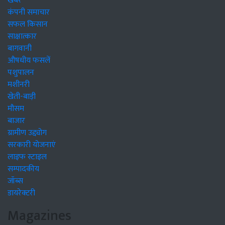
खबरें
कंपनी समाचार
सफल किसान
साक्षात्कार
बागवानी
औषधीय फसलें
पशुपालन
मशीनरी
खेती-बाड़ी
मौसम
बाजार
ग्रामीण उद्द्योग
सरकारी योजनाएं
लाइफ स्टाइल
सम्पादकीय
जॉब्स
डायरेक्टरी
Magazines