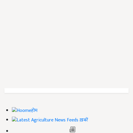
होम
ख़बरें