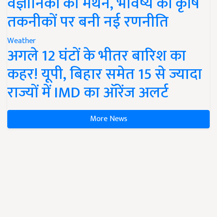
वैज्ञानिकों का मंथन, भविष्य की कृषि
तकनीकों पर बनी नई रणनीति
Weather
अगले 12 घंटों के भीतर बारिश का
कहर! यूपी, बिहार समेत 15 से ज्यादा
राज्यों में IMD का ऑरेंज अलर्ट
More News