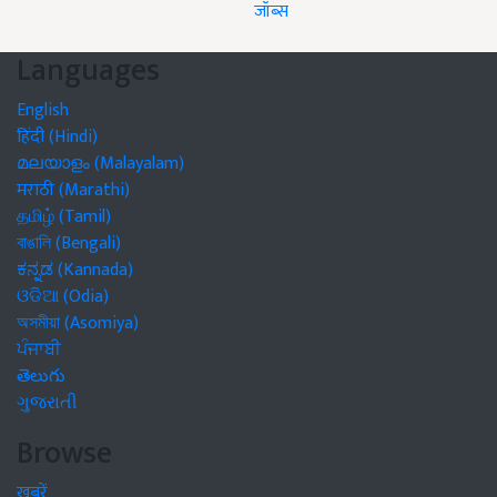
जॉब्स
Languages
English
हिंदी (Hindi)
മലയാളം (Malayalam)
मराठी (Marathi)
தமிழ் (Tamil)
বাঙালি (Bengali)
ಕನ್ನಡ (Kannada)
ଓଡିଆ (Odia)
অসমীয়া (Asomiya)
ਪੰਜਾਬੀ
తెలుగు
ગુજરાતી
Browse
खबरें