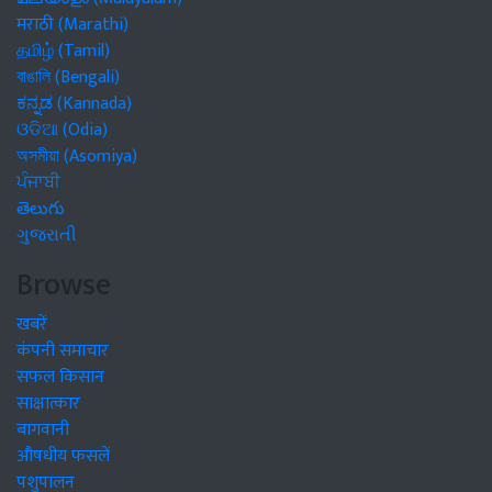
मराठी (Marathi)
தமிழ் (Tamil)
বাঙালি (Bengali)
ಕನ್ನಡ (Kannada)
ଓଡିଆ (Odia)
অসমীয়া (Asomiya)
ਪੰਜਾਬੀ
తెలుగు
ગુજરાતી
Browse
खबरें
कंपनी समाचार
सफल किसान
साक्षात्कार
बागवानी
औषधीय फसलें
पशुपालन