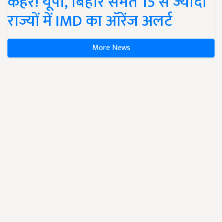
कहर! यूपी, बिहार समेत 15 से ज्यादा
राज्यों में IMD का ऑरेंज अलर्ट
More News