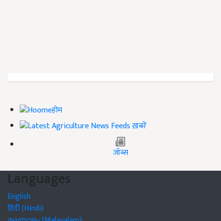
होम
ख़बरें
जॉब्स
Languages
English
हिंदी (Hindi)
മലയാളം (Malayalam)