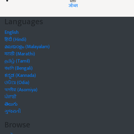
जॉब्स
Languages
English
हिंदी (Hindi)
മലയാളം (Malayalam)
मराठी (Marathi)
தமிழ் (Tamil)
বাঙালি (Bengali)
ಕನ್ನಡ (Kannada)
ଓଡିଆ (Odia)
অসমীয়া (Asomiya)
ਪੰਜਾਬੀ
తెలుగు
ગુજરાતી
Browse