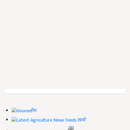
होम
ख़बरें