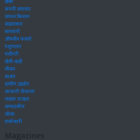
खबरें
कंपनी समाचार
सफल किसान
साक्षात्कार
बागवानी
औषधीय फसलें
पशुपालन
मशीनरी
खेती-बाड़ी
मौसम
बाजार
ग्रामीण उद्द्योग
सरकारी योजनाएं
लाइफ स्टाइल
सम्पादकीय
जॉब्स
डायरेक्टरी
Magazines